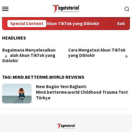
Skip
Mobile
to
Menu
content
Special Content
Cara Mengatasi Akun TikTok yang Diblokir
Solusi 
HEADLINES
Bagaimana Menyelesaikan
Cara Mengatasi Akun TikTok
«
»
Masalah Akun TikTok yang
yang Diblokir
Diblokir
TAG:
MIND.BETTERME.WORLD REVIEWS
New Bugün Yeni Bağlantı
Mind.betterme.world Childhood Trauma Test
Türkçe