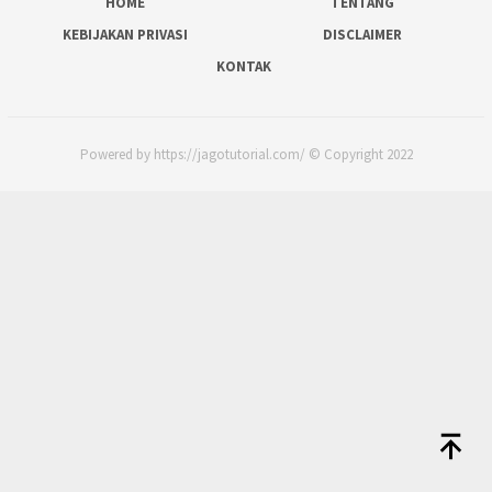
HOME
TENTANG
KEBIJAKAN PRIVASI
DISCLAIMER
KONTAK
Powered by https://jagotutorial.com/ © Copyright 2022