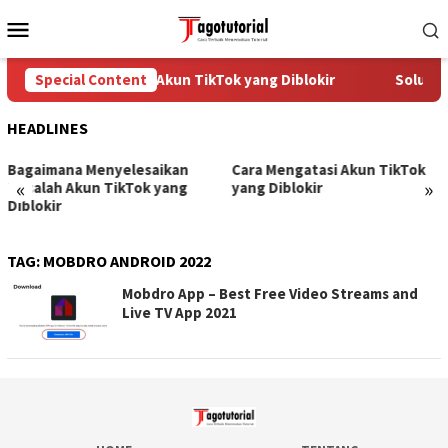
Skip
Mobile
to
Menu
content
Special Content
Cara Mengatasi Akun TikTok yang Diblokir
Solusi 
HEADLINES
Bagaimana Menyelesaikan
Cara Mengatasi Akun TikTok
«
»
Masalah Akun TikTok yang
yang Diblokir
Diblokir
TAG:
MOBDRO ANDROID 2022
Mobdro App – Best Free Video Streams and
Live TV App 2021