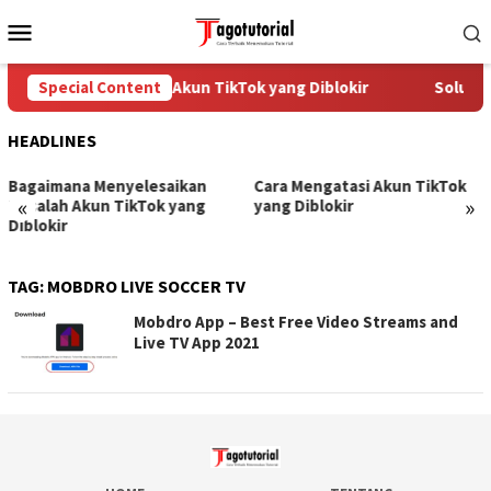
Skip
Mobile
to
Menu
content
Special Content
Cara Mengatasi Akun TikTok yang Diblokir
Solusi 
HEADLINES
Bagaimana Menyelesaikan
Cara Mengatasi Akun TikTok
«
»
Masalah Akun TikTok yang
yang Diblokir
Diblokir
TAG:
MOBDRO LIVE SOCCER TV
Mobdro App – Best Free Video Streams and
Live TV App 2021