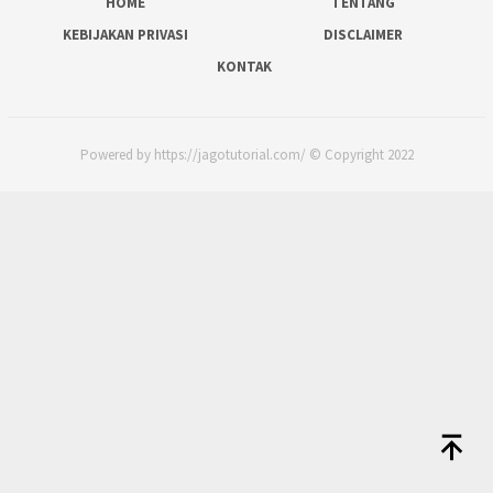
HOME
TENTANG
KEBIJAKAN PRIVASI
DISCLAIMER
KONTAK
Powered by https://jagotutorial.com/ © Copyright 2022