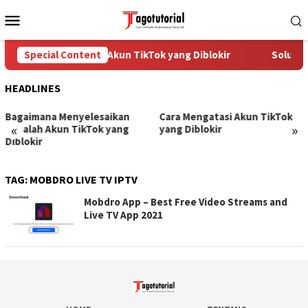
Skip
Mobile
to
Menu
content
Special Content
Cara Mengatasi Akun TikTok yang Diblokir
Solusi 
HEADLINES
Bagaimana Menyelesaikan
Cara Mengatasi Akun TikTok
«
»
Masalah Akun TikTok yang
yang Diblokir
Diblokir
TAG:
MOBDRO LIVE TV IPTV
Mobdro App – Best Free Video Streams and
Live TV App 2021