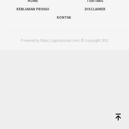
HOME
TENTANG
KEBIJAKAN PRIVASI
DISCLAIMER
KONTAK
Powered by https://jagotutorial.com/ © Copyright 2022