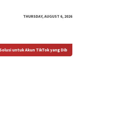
THURSDAY, AUGUST 6, 2026
lusi untuk Akun TikTok yang Diblokir
Panduan untuk Meng
an untuk
Cara Mengembalikan Akun
Bagaima
ktifkan Kembali Akun
TikTok yang Diblokir
Masalah
 yang Diblokir
Diblokir