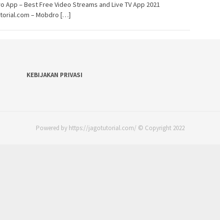
o App – Best Free Video Streams and Live TV App 2021
torial.com – Mobdro […]
KEBIJAKAN PRIVASI
Powered by https://jagotutorial.com/ © Copyright 2022