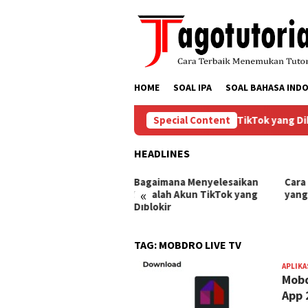
Skip
to
content
HOME
SOAL IPA
SOAL BAHASA INDO
Bagaimana Menyelesaikan Masalah Akun TikTok yang Diblo
Special Content
HEADLINES
ra Mengembalikan Akun
Bagaimana Menyelesaikan
Cara
«
Tok yang Diblokir
Masalah Akun TikTok yang
yang
Diblokir
TAG:
MOBDRO LIVE TV
APLIKA
Mobd
App 