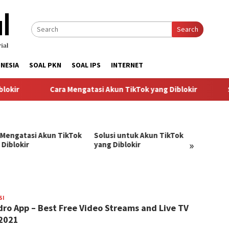
Search
NESIA
SOAL PKN
SOAL IPS
INTERNET
kir
Cara Mengatasi Akun TikTok yang Diblokir
So
 Mengatasi Akun TikTok
Solusi untuk Akun TikTok
Pandu
»
 Diblokir
yang Diblokir
Menga
TikTok
SI
BangJago
ro App – Best Free Video Streams and Live TV
2021