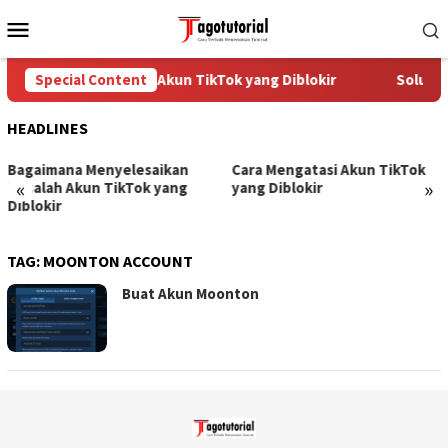
Skip
Mobile
to
Menu
content
Special Content
Cara Mengatasi Akun TikTok yang Diblokir
Solusi 
HEADLINES
Bagaimana Menyelesaikan
Cara Mengatasi Akun TikTok
«
»
Masalah Akun TikTok yang
yang Diblokir
Diblokir
TAG:
MOONTON ACCOUNT
Buat Akun Moonton