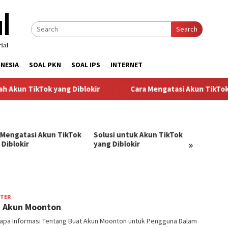
Search
NESIA
SOAL PKN
SOAL IPS
INTERNET
Akun TikTok yang Diblokir
Cara Mengatasi Akun TikTok y
 Mengatasi Akun TikTok
Solusi untuk Akun TikTok
Pandu
»
 Diblokir
yang Diblokir
Menga
TikTok
TER
BangJago
 Akun Moonton
apa Informasi Tentang Buat Akun Moonton untuk Pengguna Dalam