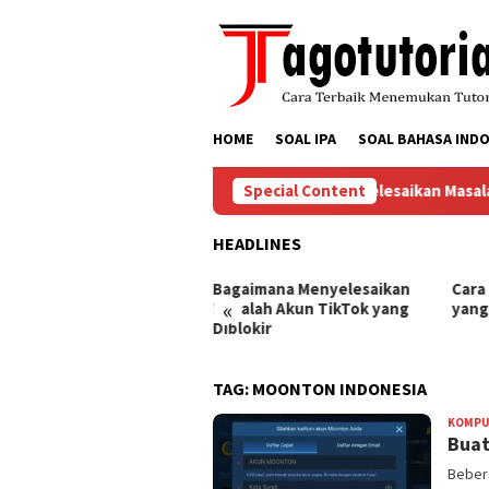
Skip
to
content
HOME
SOAL IPA
SOAL BAHASA INDO
Bagaimana Menyelesaikan Masalah 
Special Content
HEADLINES
ra Mengembalikan Akun
Bagaimana Menyelesaikan
Cara
«
Tok yang Diblokir
Masalah Akun TikTok yang
yang
Diblokir
TAG:
MOONTON INDONESIA
KOMPU
Buat
Beber