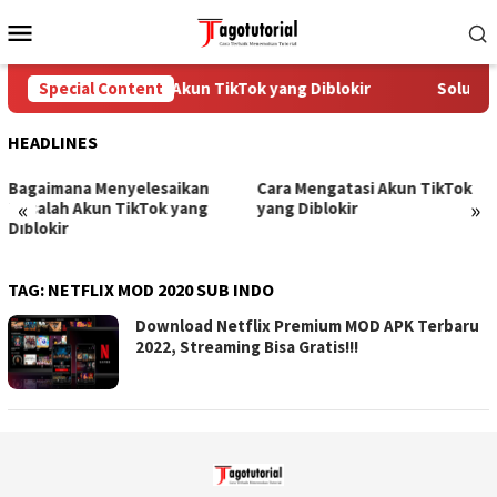
Skip
Mobile
to
Menu
content
Special Content
Cara Mengatasi Akun TikTok yang Diblokir
Solusi u
HEADLINES
Bagaimana Menyelesaikan
Cara Mengatasi Akun TikTok
«
»
Masalah Akun TikTok yang
yang Diblokir
Diblokir
TAG:
NETFLIX MOD 2020 SUB INDO
Download Netflix Premium MOD APK Terbaru
2022, Streaming Bisa Gratis!!!