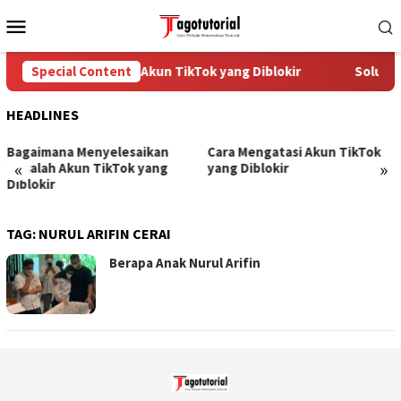
Skip
Mobile
to
Menu
content
Special Content
Cara Mengatasi Akun TikTok yang Diblokir
Solusi 
HEADLINES
Bagaimana Menyelesaikan
Cara Mengatasi Akun TikTok
«
»
Masalah Akun TikTok yang
yang Diblokir
Diblokir
TAG:
NURUL ARIFIN CERAI
Berapa Anak Nurul Arifin