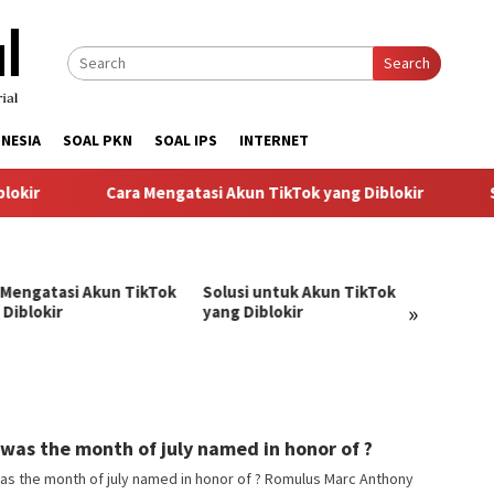
Search
NESIA
SOAL PKN
SOAL IPS
INTERNET
kir
Cara Mengatasi Akun TikTok yang Diblokir
So
 Mengatasi Akun TikTok
Solusi untuk Akun TikTok
Pandu
»
 Diblokir
yang Diblokir
Menga
TikTok
angJago
was the month of july named in honor of ?
s the month of july named in honor of ? Romulus Marc Anthony