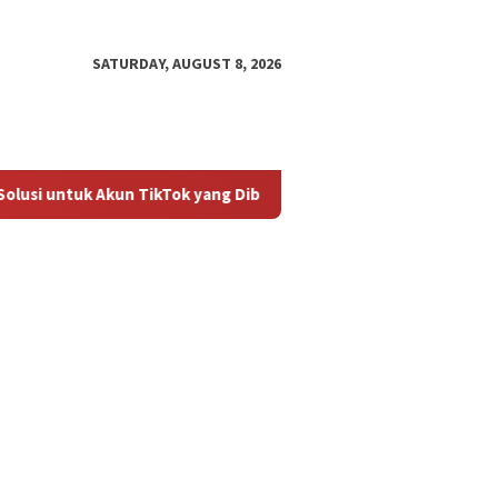
SATURDAY, AUGUST 8, 2026
lusi untuk Akun TikTok yang Diblokir
Panduan untuk Meng
an untuk
Cara Mengembalikan Akun
Bagaima
ktifkan Kembali Akun
TikTok yang Diblokir
Masalah
 yang Diblokir
Diblokir