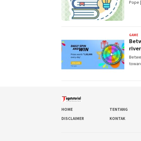
Pope 
GAME
B
Betw
rive
Betwee
toward
HOME
TENTANG
DISCLAIMER
KONTAK