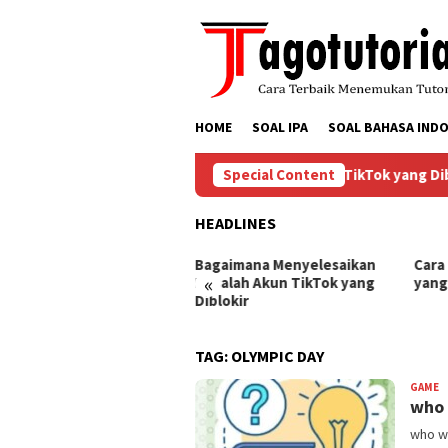
Skip
to
content
HOME
SOAL IPA
SOAL BAHASA INDO
Bagaimana Menyelesaikan Masalah Akun TikTok yang Diblo
Special Content
HEADLINES
ra Mengembalikan Akun
Bagaimana Menyelesaikan
Cara
«
Tok yang Diblokir
Masalah Akun TikTok yang
yang
Diblokir
TAG:
OLYMPIC DAY
GAME
B
who 
who wa