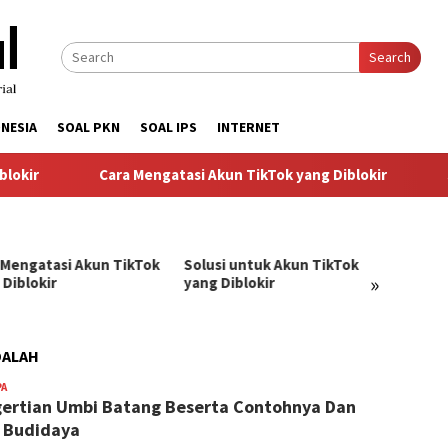
Search
NESIA
SOAL PKN
SOAL IPS
INTERNET
kir
Cara Mengatasi Akun TikTok yang Diblokir
So
 Mengatasi Akun TikTok
Solusi untuk Akun TikTok
Pandu
»
 Diblokir
yang Diblokir
Menga
TikTok
DALAH
PA
BangJago
ertian Umbi Batang Beserta Contohnya Dan
 Budidaya