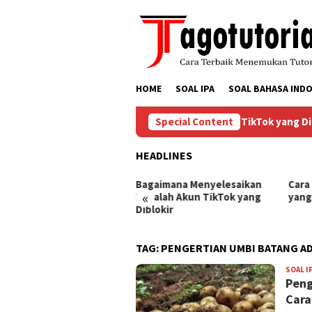
Skip
to
content
HOME
SOAL IPA
SOAL BAHASA INDO
Bagaimana Menyelesaikan Masalah Akun TikTok yang Diblo
Special Content
HEADLINES
ra Mengembalikan Akun
Bagaimana Menyelesaikan
Cara
«
Tok yang Diblokir
Masalah Akun TikTok yang
yang
Diblokir
TAG:
PENGERTIAN UMBI BATANG A
SOAL I
Peng
Cara