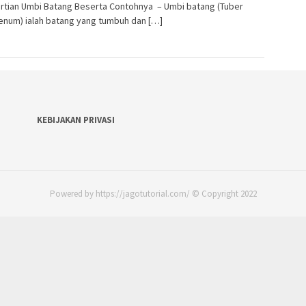
rtian Umbi Batang Beserta Contohnya – Umbi batang (Tuber
enum) ialah batang yang tumbuh dan […]
KEBIJAKAN PRIVASI
Powered by https://jagotutorial.com/ © Copyright 2022