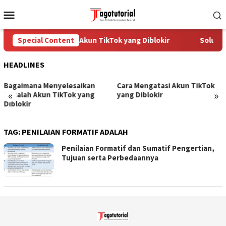
Skip
Mobile
to
Menu
content
Special Content
Cara Mengatasi Akun TikTok yang Diblokir
Solusi 
HEADLINES
Bagaimana Menyelesaikan
Cara Mengatasi Akun TikTok
«
»
Masalah Akun TikTok yang
yang Diblokir
Diblokir
TAG:
PENILAIAN FORMATIF ADALAH
Penilaian Formatif dan Sumatif Pengertian,
Tujuan serta Perbedaannya