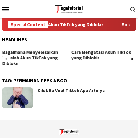
Skip
Mobile
to
Menu
content
Special Content
Cara Mengatasi Akun TikTok yang Diblokir
Solusi 
HEADLINES
Bagaimana Menyelesaikan
Cara Mengatasi Akun TikTok
«
»
Masalah Akun TikTok yang
yang Diblokir
Diblokir
TAG:
PERMAINAN PEEK A BOO
Ciluk Ba Viral Tiktok Apa Artinya