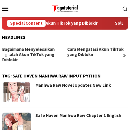
Skip
Mobile
to
Menu
content
Special Content
Cara Mengatasi Akun TikTok yang Diblokir
Solusi 
HEADLINES
Bagaimana Menyelesaikan
Cara Mengatasi Akun TikTok
«
»
Masalah Akun TikTok yang
yang Diblokir
Diblokir
TAG:
SAFE HAVEN MANHWA RAW INPUT PYTHON
Manhwa Raw Novel Updates New Link
Safe Haven Manhwa Raw Chapter 1 English