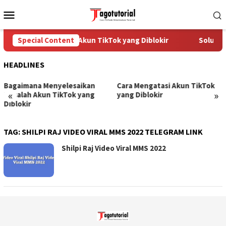
Skip
Mobile
to
Menu
content
Special Content
Cara Mengatasi Akun TikTok yang Diblokir
Solusi u
HEADLINES
Bagaimana Menyelesaikan
Cara Mengatasi Akun TikTok
«
»
Masalah Akun TikTok yang
yang Diblokir
Diblokir
TAG:
SHILPI RAJ VIDEO VIRAL MMS 2022 TELEGRAM LINK
Shilpi Raj Video Viral MMS 2022