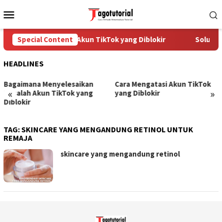
Skip
Mobile
to
Menu
content
Special Content
Cara Mengatasi Akun TikTok yang Diblokir
Solusi u
HEADLINES
Bagaimana Menyelesaikan
Cara Mengatasi Akun TikTok
«
»
Masalah Akun TikTok yang
yang Diblokir
Diblokir
TAG:
SKINCARE YANG MENGANDUNG RETINOL UNTUK
REMAJA
skincare yang mengandung retinol