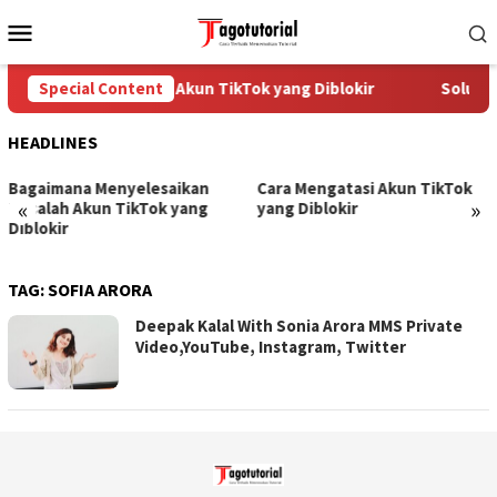
Skip
Mobile
to
Menu
content
Special Content
Cara Mengatasi Akun TikTok yang Diblokir
Solusi 
HEADLINES
Bagaimana Menyelesaikan
Cara Mengatasi Akun TikTok
«
»
Masalah Akun TikTok yang
yang Diblokir
Diblokir
TAG:
SOFIA ARORA
Deepak Kalal With Sonia Arora MMS Private
Video,YouTube, Instagram, Twitter