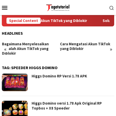
Skip
Mobile
to
Menu
content
Special Content
Cara Mengatasi Akun TikTok yang Diblokir
Solusi 
HEADLINES
Bagaimana Menyelesaikan
Cara Mengatasi Akun TikTok
«
»
Masalah Akun TikTok yang
yang Diblokir
Diblokir
TAG:
SPEEDER HIGGS DOMINO
Higgs Domino RP Versi 1.78 APK
Higgs Domino versi 1.78 Apk Original RP
Topbos + X8 Speeder