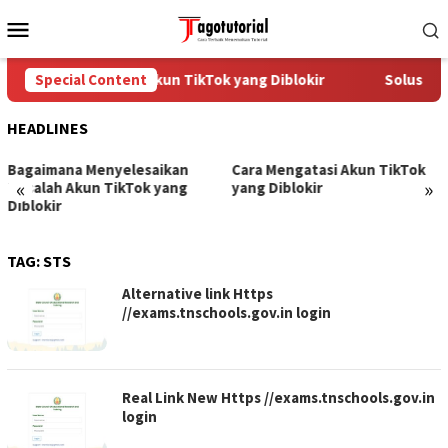
Skip
Mobile
to
Menu
content
Cara Mengatasi Akun TikTok yang Diblokir
Special Content
Solusi un
HEADLINES
Bagaimana Menyelesaikan
Cara Mengatasi Akun TikTok
«
»
Masalah Akun TikTok yang
yang Diblokir
Diblokir
TAG:
STS
Alternative link Https
//exams.tnschools.gov.in login
Real Link New Https //exams.tnschools.gov.in
login