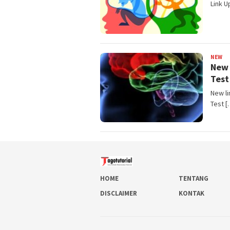
Link U
NEW
Ba
New 
Test
New li
Test [
HOME
TENTANG
DISCLAIMER
KONTAK