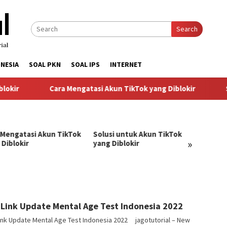
Search
NESIA
SOAL PKN
SOAL IPS
INTERNET
kir
Cara Mengatasi Akun TikTok yang Diblokir
So
 Mengatasi Akun TikTok
Solusi untuk Akun TikTok
Pandu
»
 Diblokir
yang Diblokir
Menga
TikTok
angJago
Link Update Mental Age Test Indonesia 2022
ink Update Mental Age Test Indonesia 2022 jagotutorial – New