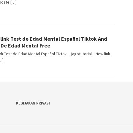
pdate […]
ngJago
link Test de Edad Mental Español Tiktok And
 De Edad Mental Free
nk Test de Edad Mental Español Tiktok jagotutorial – New link
…]
KEBIJAKAN PRIVASI