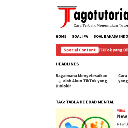
Skip
to
content
HOME
SOAL IPA
SOAL BAHASA INDO
Bagaimana Menyelesaikan Masalah Akun TikTok yang Diblo
Special Content
HEADLINES
ra Mengembalikan Akun
Bagaimana Menyelesaikan
Cara
«
Tok yang Diblokir
Masalah Akun TikTok yang
yang
Diblokir
TAG:
TABLA DE EDAD MENTAL
VIRAL
B
New 
New L