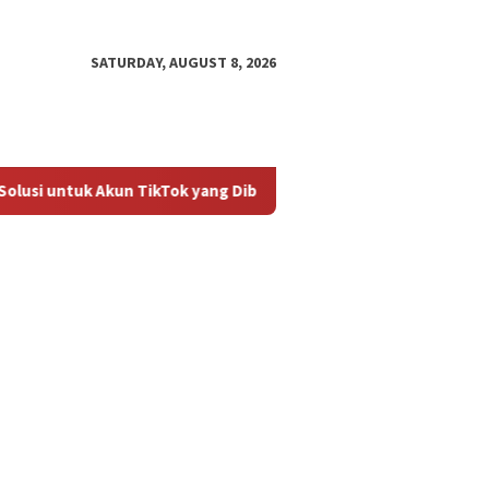
SATURDAY, AUGUST 8, 2026
lusi untuk Akun TikTok yang Diblokir
Panduan untuk Meng
an untuk
Cara Mengembalikan Akun
Bagaima
ktifkan Kembali Akun
TikTok yang Diblokir
Masalah
 yang Diblokir
Diblokir