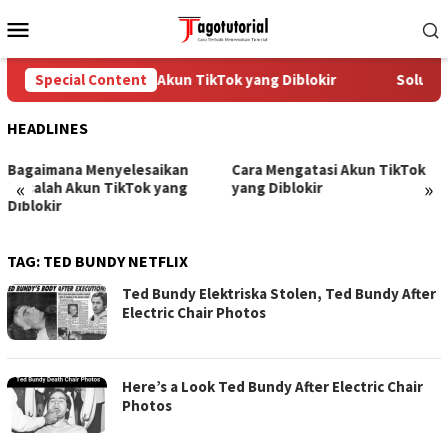
Skip
Mobile
to
Menu
content
Special Content
Cara Mengatasi Akun TikTok yang Diblokir
Solusi 
HEADLINES
Bagaimana Menyelesaikan
Cara Mengatasi Akun TikTok
«
»
Masalah Akun TikTok yang
yang Diblokir
Diblokir
TAG:
TED BUNDY NETFLIX
Ted Bundy Elektriska Stolen, Ted Bundy After
Electric Chair Photos
Here’s a Look Ted Bundy After Electric Chair
Photos