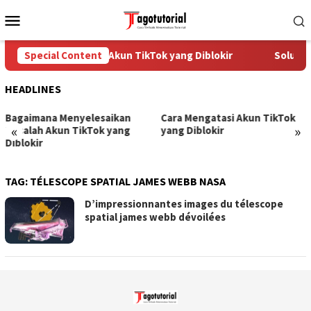
Skip
Mobile
to
Menu
content
Special Content
Cara Mengatasi Akun TikTok yang Diblokir
Solusi u
HEADLINES
Bagaimana Menyelesaikan
Cara Mengatasi Akun TikTok
«
»
Masalah Akun TikTok yang
yang Diblokir
Diblokir
TAG:
TÉLESCOPE SPATIAL JAMES WEBB NASA
D’impressionnantes images du télescope
spatial james webb dévoilées