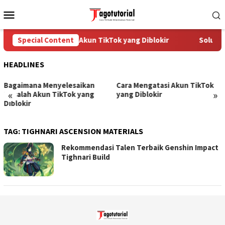
Skip
Mobile
to
Menu
content
Special Content
Cara Mengatasi Akun TikTok yang Diblokir
Solusi 
HEADLINES
Bagaimana Menyelesaikan
Cara Mengatasi Akun TikTok
«
»
Masalah Akun TikTok yang
yang Diblokir
Diblokir
TAG:
TIGHNARI ASCENSION MATERIALS
Rekommendasi Talen Terbaik Genshin Impact
Tighnari Build