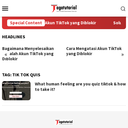
Skip
Mobile
to
Menu
content
Special Content
Cara Mengatasi Akun TikTok yang Diblokir
Solusi 
HEADLINES
Bagaimana Menyelesaikan
Cara Mengatasi Akun TikTok
«
»
Masalah Akun TikTok yang
yang Diblokir
Diblokir
TAG:
TIK TOK QUIS
What human feeling are you quiz tiktok & how
to take it?