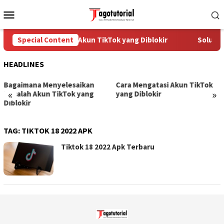
Skip
Mobile
to
Menu
content
Special Content
Cara Mengatasi Akun TikTok yang Diblokir
Solusi u
HEADLINES
Bagaimana Menyelesaikan
Cara Mengatasi Akun TikTok
«
»
Masalah Akun TikTok yang
yang Diblokir
Diblokir
TAG:
TIKTOK 18 2022 APK
Tiktok 18 2022 Apk Terbaru