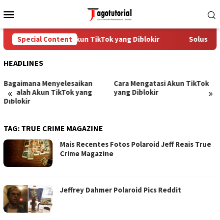
Skip
Mobile
to
Menu
content
Cara Mengatasi Akun TikTok yang Diblokir
Special Content
Solusi un
HEADLINES
Bagaimana Menyelesaikan
Cara Mengatasi Akun TikTok
«
»
Masalah Akun TikTok yang
yang Diblokir
Diblokir
TAG:
TRUE CRIME MAGAZINE
Mais Recentes Fotos Polaroid Jeff Reais True
Crime Magazine
Jeffrey Dahmer Polaroid Pics Reddit