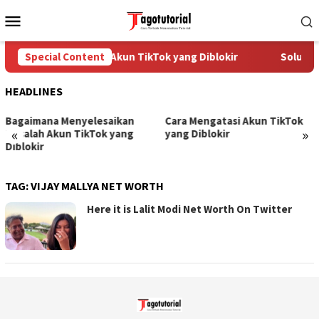
Skip
Mobile
to
Menu
content
Special Content
Cara Mengatasi Akun TikTok yang Diblokir
Solusi u
HEADLINES
Bagaimana Menyelesaikan
Cara Mengatasi Akun TikTok
«
»
Masalah Akun TikTok yang
yang Diblokir
Diblokir
TAG:
VIJAY MALLYA NET WORTH
Here it is Lalit Modi Net Worth On Twitter