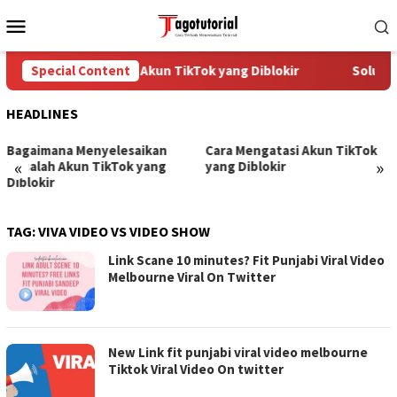
Skip
Mobile
to
Menu
content
Special Content
Cara Mengatasi Akun TikTok yang Diblokir
Solusi 
HEADLINES
Bagaimana Menyelesaikan
Cara Mengatasi Akun TikTok
«
»
Masalah Akun TikTok yang
yang Diblokir
Diblokir
TAG:
VIVA VIDEO VS VIDEO SHOW
Link Scane 10 minutes? Fit Punjabi Viral Video
Melbourne Viral On Twitter
New Link fit punjabi viral video melbourne
Tiktok Viral Video On twitter