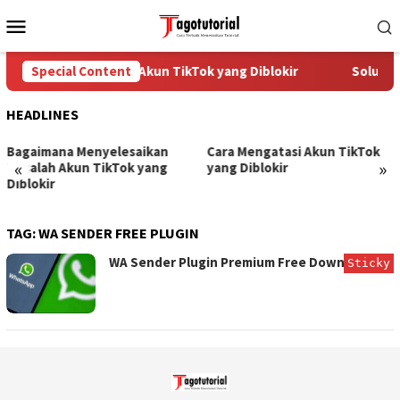
Skip
Mobile
to
Menu
content
Special Content
Cara Mengatasi Akun TikTok yang Diblokir
Solusi u
HEADLINES
Bagaimana Menyelesaikan
Cara Mengatasi Akun TikTok
«
»
Masalah Akun TikTok yang
yang Diblokir
Diblokir
TAG:
WA SENDER FREE PLUGIN
WA Sender Plugin Premium Free Download
Sticky