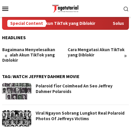
Skip
Mobile
to
Menu
content
Cara Mengatasi Akun TikTok yang Diblokir
Special Content
Solusi un
HEADLINES
Bagaimana Menyelesaikan
Cara Mengatasi Akun TikTok
«
»
Masalah Akun TikTok yang
yang Diblokir
Diblokir
TAG:
WATCH JEFFREY DAHMER MOVIE
Polaroid fìor Coimhead An Seo Jeffrey
Dahmer Polaroids
Viral Ngayon Sobrang Lungkot Real Polaroid
Photos Of Jeffreys Victims