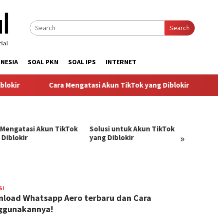
Search
NESIA
SOAL PKN
SOAL IPS
INTERNET
okir
Cara Mengatasi Akun TikTok yang Diblokir
So
 Mengatasi Akun TikTok
Solusi untuk Akun TikTok
Pandu
»
 Diblokir
yang Diblokir
Menga
TikTok
SI
BangJago
load Whatsapp Aero terbaru dan Cara
ggunakannya!