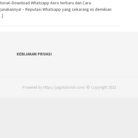
utorial–Download Whatsapp Aero terbaru dan Cara
unakannya! – Reputasi Whatsapp yang sekarang ini demikian
…]
KEBIJAKAN PRIVASI
Powered by https://jagotutorial.com/ © Copyright 2022