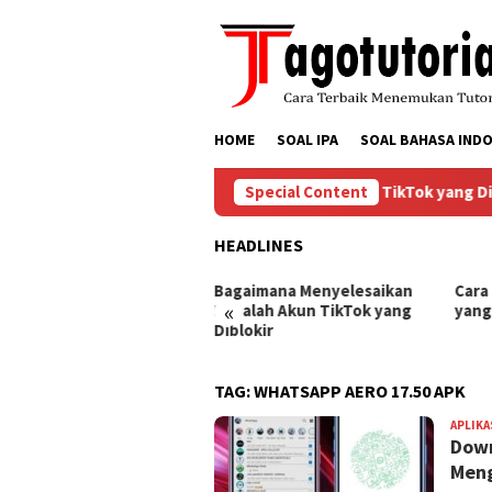
Skip
to
content
HOME
SOAL IPA
SOAL BAHASA INDO
Bagaimana Menyelesaikan Masalah Akun TikTok yang Dibl
Special Content
HEADLINES
ra Mengembalikan Akun
Bagaimana Menyelesaikan
Cara
«
Tok yang Diblokir
Masalah Akun TikTok yang
yang
Diblokir
TAG:
WHATSAPP AERO 17.50 APK
APLIKA
Down
Men