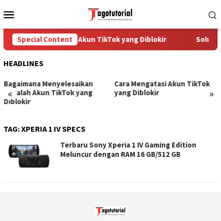
Skip
Mobile
to
Menu
content
Special Content
Cara Mengatasi Akun TikTok yang Diblokir
Solusi 
HEADLINES
Bagaimana Menyelesaikan
Cara Mengatasi Akun TikTok
«
»
Masalah Akun TikTok yang
yang Diblokir
Diblokir
TAG:
XPERIA 1 IV SPECS
Terbaru Sony Xperia 1 IV Gaming Edition
Meluncur dengan RAM 16 GB/512 GB