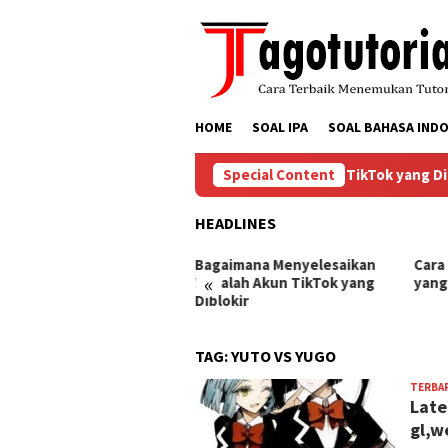
Skip
to
content
HOME
SOAL IPA
SOAL BAHASA INDO
Bagaimana Menyelesaikan Masalah Akun TikTok yang Diblo
Special Content
HEADLINES
ra Mengembalikan Akun
Bagaimana Menyelesaikan
Cara
«
Tok yang Diblokir
Masalah Akun TikTok yang
yang
Diblokir
TAG:
YUTO VS YUGO
TERBA
Late
gl,