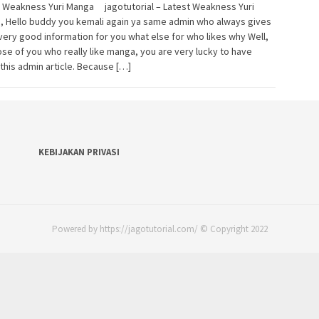
t Weakness Yuri Manga jagotutorial – Latest Weakness Yuri
, Hello buddy you kemali again ya same admin who always gives
very good information for you what else for who likes why Well,
ose of you who really like manga, you are very lucky to have
this admin article. Because […]
KEBIJAKAN PRIVASI
Powered by https://jagotutorial.com/ © Copyright 2022