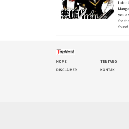
Lates
Manga
you a 
for th
found 
HOME
TENTANG
DISCLAIMER
KONTAK