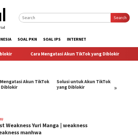
Search
NESIA
SOAL PKN
SOAL IPS
INTERNET
kir
Cara Mengatasi Akun TikTok yang Diblokir
So
 Mengatasi Akun TikTok
Solusi untuk Akun TikTok
Pandu
»
 Diblokir
yang Diblokir
Menga
TikTok
RU
BangJago
st Weakness Yuri Manga | weakness
weakness manhwa