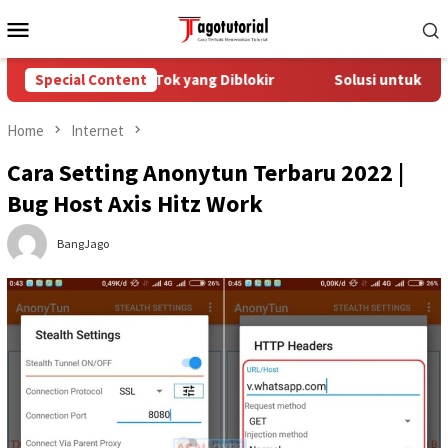
Skip
Mobile
to
Menu
content
ngatasi Akun TikTok yang Diblokir
Special Content
Solusi untuk Akun TikT
Home
Internet
Cara Setting Anonytun Terbaru 2022 |
Bug Host Axis Hitz Work
BangJago