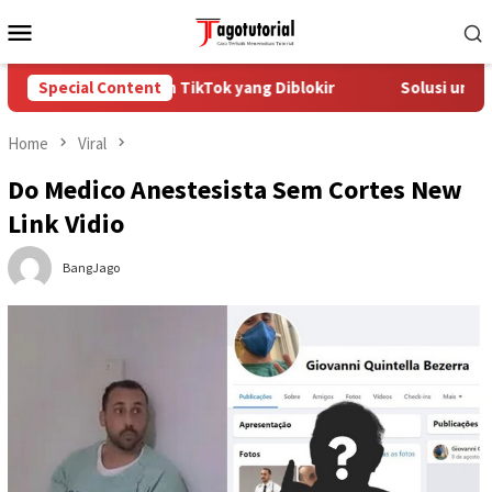
Skip
Mobile
to
Menu
content
Cara Mengatasi Akun TikTok yang Diblokir
Special Content
Solusi untuk A
Home
Viral
Do Medico Anestesista Sem Cortes New
Link Vidio
BangJago