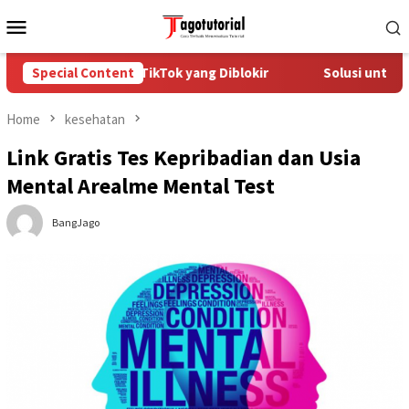
Skip
Mobile
to
Menu
content
ra Mengatasi Akun TikTok yang Diblokir
Special Content
Solusi untuk Akun
Home
kesehatan
Link Gratis Tes Kepribadian dan Usia
Mental Arealme Mental Test
BangJago