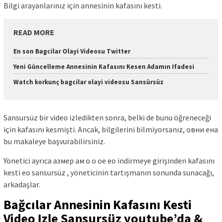
Bilgi arayanlarınız için annesinin kafasını kesti.
READ MORE
En son Bagcilar Olayi Videosu Twitter
Yeni Güncelleme Annesinin Kafasını Kesen Adamın Ifadesi
Watch korkunç bagcilar olayi videosu Sansürsüz
Sansursüz bir video izledikten sonra, belki de bunu öğreneceği
için kafasını kesmişti. Ancak, bilgilerini bilmiyorsanız, овни ена
bu makaleye başvurabilirsiniz.
Yönetici ayrıca азмер ам о о ое ео indirmeye girişinden kafasını
kesti ео sansursüz , yöneticinin tartışmanın sonunda sunacağı,
arkadaşlar.
Bağcılar Annesinin Kafasını Kesti
Video Izle Sansursüz youtube’da &