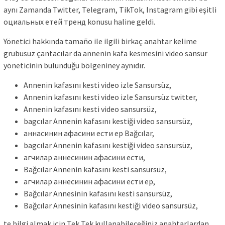
aynı Zamanda Twitter, Telegram, TikTok, Instagram gibi eşitli
оциальных етей тренд konusu haline geldi.
Yönetici hakkında tamaño ile ilgili birkaç anahtar kelime
grubusuz çantacılar da annenin kafa kesmesini video sansur
yöneticinin bulunduğu bölgeniney aynıdır.
Annenin kafasını kesti video izle Sansursüz,
Annenin kafasını kesti video izle Sansursüz twitter,
Annenin kafasını kesti video sansursüz,
bagcılar Annenin kafasını kestiği video sansursüz,
аннасинин афасини ести ер Bağcılar,
bagcılar Annenin kafasını kestiği video sansursüz,
агчилар аннесинин афасини ести,
Bağcılar Annenin kafasını kesti sansursüz,
агчилар аннесинин афасини ести ер,
Bağcılar Annesinin kafasını kesti sansursüz,
Bağcılar Annesinin kafasını kestiği video sansursüz,
te bilgi almak için Tek Tek kullanabileceğiniz anahtarlardan