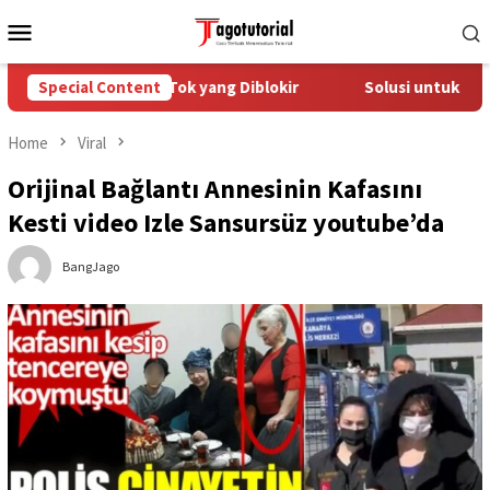
Skip
Mobile
to
Menu
content
ngatasi Akun TikTok yang Diblokir
Special Content
Solusi untuk Akun Tik
Home
Viral
Orijinal Bağlantı Annesinin Kafasını
Kesti video Izle Sansursüz youtube’da
BangJago