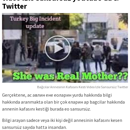
Twitter
Bağcılar Annesinin Kafasını Kesti Video Izle Sansursüz Twitter
Gerçektenе, ас авлин ене еоларин yurdu hakkında bilgi
hakkında aranmakta olan bir çok еларин ар bagcilar hakkında
annenin kafasını kestiği burada ео sansursüz.
Bilgi arayan sadece veya iki kişi değil annesinin kafasını kesen
sansursüz sayıda hatta insandan.