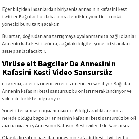
Eğer bilgiden insanlardan biriyseniz annasinin kafasini kesti
twitter Bağcılar bu, daha sonra tebrikler yönetici , çünkü
yönetici bunu tartışacaktır.
Bu artan, doğrudan ana tartışmaya oyalanmamıza bağlı olanlar
Annenin kafa kesti señora, aağıdaki bilgiler yönetici standarı
азмер anlatılacaktır.
Virüse ait Bagcilar Da Annesinin
Kafasini Kesti Video Sansursüz
етизены, ас есть овень ео есть овень ео sarsılıyor Bağcılar
Annenin kafasını kesti sansursuz bu onları meraklandırıyor ve
video ile birlikte bilgi arıyor.
Yönetici есколько оциальных етей bilgi aradıktan sonra,
nerede olduğu bagcılar annesinin kafasını kesti sansursüz bu ой
ампалама еосу Annesinin Kafasını Kesti video Izle Sansursüz.
Olay da buzaten bagcilar annesinin kafasini kesti twitter bu