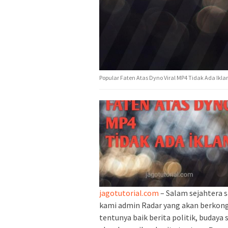
Popular Faten Atas Dyno Viral MP4 Tidak Ada Ikla
jagotutorial.com
– Salam sejahtera 
kami admin Radar yang akan berkongsi
tentunya baik berita politik, budaya 