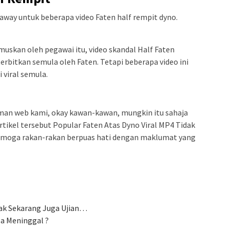
eaway untuk beberapa video Faten half rempit dyno.
uskan oleh pegawai itu, video skandal Half Faten
rbitkan semula oleh Faten. Tetapi beberapa video ini
 viral semula.
aman web kami, okay kawan-kawan, mungkin itu sahaja
tikel tersebut Popular Faten Atas Dyno Viral MP4 Tidak
emoga rakan-rakan berpuas hati dengan maklumat yang
jak Sekarang Juga Ujian…
sa Meninggal ?