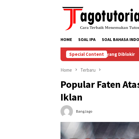
Skip
to
content
HOME
SOAL IPA
SOAL BAHASA INDO
enyelesaikan Masalah Akun TikTok yang Diblokir
Special Content
Cara Me
Home
Terbaru
Popular Faten Ata
Iklan
BangJago