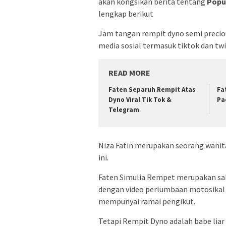
akan kongsikan berita tentang
Popul
lengkap berikut
Jam tangan rempit dyno semi precious
media sosial termasuk tiktok dan twi
READ MORE
Faten Separuh Rempit Atas
Fa
Dyno Viral Tik Tok &
Pa
Telegram
Niza Fatin merupakan seorang wanita
ini.
Faten Simulia Rempet merupakan sala
dengan video perlumbaan motosikal d
mempunyai ramai pengikut.
Tetapi Rempit Dyno adalah babe lia