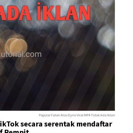
Popular Faten Atas Dyno Viral MP4 Tidak Ada Iklan
kTok secara serentak mendaftar
f Rempit