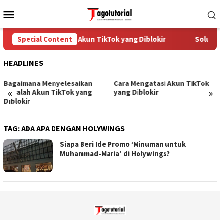
Skip
Mobile
to
Menu
content
Special Content
Cara Mengatasi Akun TikTok yang Diblokir
Solusi 
HEADLINES
Bagaimana Menyelesaikan
Cara Mengatasi Akun TikTok
«
»
Masalah Akun TikTok yang
yang Diblokir
Diblokir
TAG:
ADA APA DENGAN HOLYWINGS
Siapa Beri Ide Promo ‘Minuman untuk
Muhammad-Maria’ di Holywings?