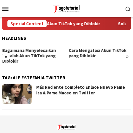
Skip
Mobile
to
Menu
content
Special Content
Cara Mengatasi Akun TikTok yang Diblokir
Solusi 
HEADLINES
Bagaimana Menyelesaikan
Cara Mengatasi Akun TikTok
«
»
Masalah Akun TikTok yang
yang Diblokir
Diblokir
TAG:
ALE ESTEFANIA TWITTER
Más Reciente Completo Enlace Nuevo Pame
Isa & Pame Maceo en Twitter