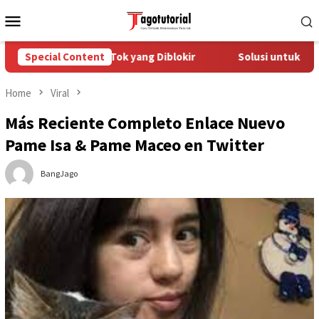
Skip
Mobile
to
Menu
content
gatasi Akun TikTok yang Diblokir
Special Content
Solusi untuk Akun TikT
Home
Viral
Más Reciente Completo Enlace Nuevo
Pame Isa & Pame Maceo en Twitter
BangJago