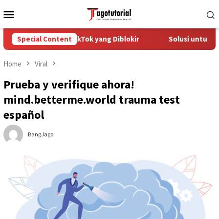
Skip
Mobile
to
Menu
content
 Mengatasi Akun TikTok yang Diblokir
Special Content
Solusi untuk Akun T
Home
Viral
Prueba y verifique ahora!
mind.betterme.world trauma test
español
BangJago