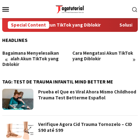
Skip
Mobile
to
Menu
content
Cara Mengatasi Akun TikTok yang Diblokir
Special Content
Solusi unt
HEADLINES
Bagaimana Menyelesaikan
Cara Mengatasi Akun TikTok
«
»
Masalah Akun TikTok yang
yang Diblokir
Diblokir
TAG:
TEST DE TRAUMA INFANTIL MIND BETTER ME
Prueba el Que es Viral Ahora Mismo Childhood
Trauma Test Betterme Español
Verifique Agora Cid Trauma Tornozelo – CID
S90 até S99