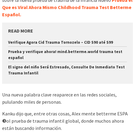
sobre la nueva prueba de trauma de la infancia Nuevo
Prueba el
Que es Viral Ahora Mismo Childhood Trauma Test Betterme
Español.
READ MORE
Verifique Agora Cid Trauma Tornozelo – CID S90 até S99
Prueba y verifique ahora! mind.betterme.world trauma test
español
El signo del niño Será Estresado, Consulte De Inmediato Test
Trauma Infantil
Una nueva palabra clave reaparece en las redes sociales,
pululando miles de personas.
Kanku dijo que, entre otras cosas, Alex mente betterme ESPA
❸ol prueba de trauma infantil global, donde muchos ahora
están buscando información.