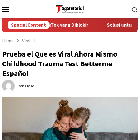
Skip
Mobile
to
Menu
content
Mengatasi Akun TikTok yang Diblokir
Special Content
Solusi untuk Akun Ti
Home
Viral
Prueba el Que es Viral Ahora Mismo
Childhood Trauma Test Betterme
Español
BangJago