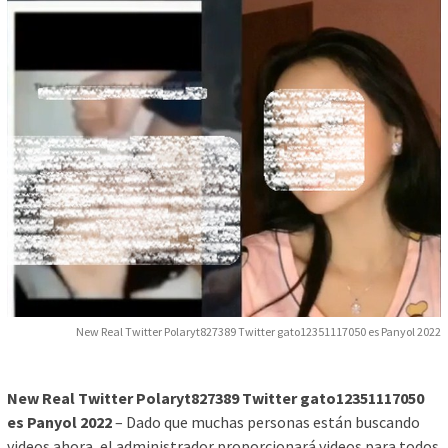
New Real Twitter Polaryt827389 Twitter gato12351117050 es Panyol 2022
New Real Twitter Polaryt827389 Twitter gato12351117050
es Panyol 2022
– Dado que muchas personas están buscando
videos ahora, el administrador proporcionará videos para todos