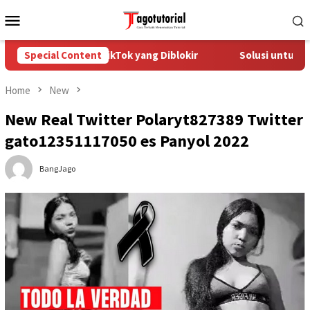
Skip
Mobile
to
Menu
content
Mengatasi Akun TikTok yang Diblokir
Special Content
Solusi untuk Akun T
Home
New
New Real Twitter Polaryt827389 Twitter
gato12351117050 es Panyol 2022
BangJago