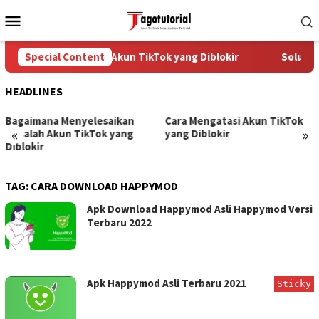
Skip
Mobile
to
Menu
content
Special Content
Cara Mengatasi Akun TikTok yang Diblokir
Solusi u
HEADLINES
Bagaimana Menyelesaikan
Cara Mengatasi Akun TikTok
«
»
Masalah Akun TikTok yang
yang Diblokir
Diblokir
TAG:
CARA DOWNLOAD HAPPYMOD
Apk Download Happymod Asli Happymod Versi
Terbaru 2022
Apk Happymod Asli Terbaru 2021
Sticky