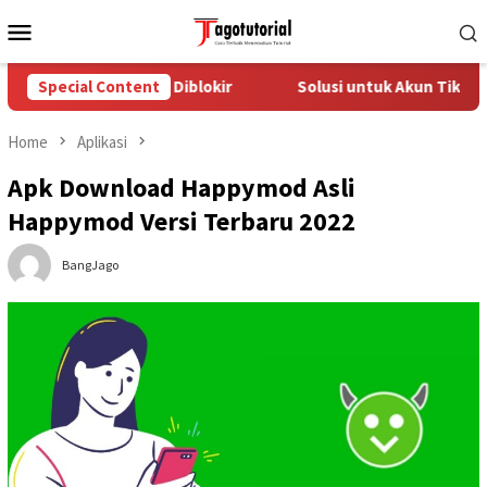
Skip
Mobile
to
Menu
content
 TikTok yang Diblokir
Special Content
Solusi untuk Akun TikTok yang Dib
Home
Aplikasi
Apk Download Happymod Asli
Happymod Versi Terbaru 2022
BangJago