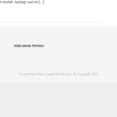
 mudah. Apalagi saat ini […]
KEBIJAKAN PRIVASI
Powered by https://jagotutorial.com/ © Copyright 2022