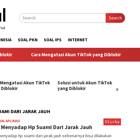
Search
NESIA
SOAL PKN
SOAL IPS
INTERNET
kir
Cara Mengatasi Akun TikTok yang Diblokir
So
 Mengatasi Akun TikTok
Solusi untuk Akun TikTok
Pandu
»
 Diblokir
yang Diblokir
Menga
TikTok
AMI DARI JARAK JAUH
AL APLIKASI
BangJago
Sticky
 Menyadap Hp Suami Dari Jarak Jauh
enyadap hp suami dari jarak jauh sebenarnya bisa dilakukan