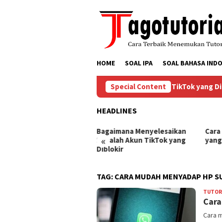
Skip
to
content
HOME
SOAL IPA
SOAL BAHASA INDO
Bagaimana Menyelesaikan Masalah Akun TikTok yang Diblo
Special Content
HEADLINES
ra Mengembalikan Akun
Bagaimana Menyelesaikan
Cara
«
Tok yang Diblokir
Masalah Akun TikTok yang
yang
Diblokir
TAG:
CARA MUDAH MENYADAP HP SU
TUTORI
Cara
Cara m