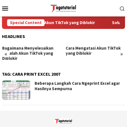
Skip
Mobile
to
Menu
content
Special Content
Cara Mengatasi Akun TikTok yang Diblokir
Solusi u
HEADLINES
Bagaimana Menyelesaikan
Cara Mengatasi Akun TikTok
«
»
Masalah Akun TikTok yang
yang Diblokir
Diblokir
TAG:
CARA PRINT EXCEL 2007
Beberapa Langkah Cara Ngeprint Excel agar
Hasilnya Sempurna