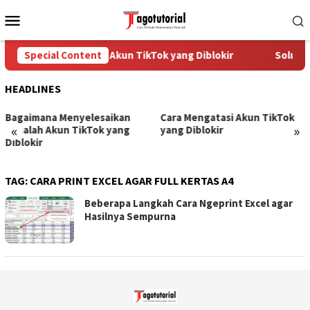
Skip
Mobile
to
Menu
content
Special Content
Cara Mengatasi Akun TikTok yang Diblokir
Solusi 
HEADLINES
Bagaimana Menyelesaikan
Cara Mengatasi Akun TikTok
«
»
Masalah Akun TikTok yang
yang Diblokir
Diblokir
TAG:
CARA PRINT EXCEL AGAR FULL KERTAS A4
Beberapa Langkah Cara Ngeprint Excel agar
Hasilnya Sempurna